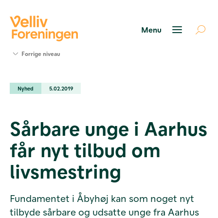
Søg
Forrige niveau
støtte
Projekter
Nyhed
5.02.2019
Værktøjer
og viden
Om Velliv
Sårbare unge i Aarhus
Foreningen
Kontakt
får nyt tilbud om
os
livsmestring
Fundamentet i Åbyhøj kan som noget nyt
tilbyde sårbare og udsatte unge fra Aarhus