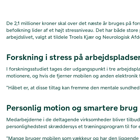
De 2,1 millioner kroner skal over det næste år bruges på fo
befolkning lider af et højt stressniveau. Det har både st
arbejdslivet, valgt at tildele Troels Kjær og Neurologisk Afd
Forskning i stress på arbejdspladse
I forskningsstudiet tages der udgangspunkt i tre arbejdsp
motionere, og hvis de fjerner mobilen og anden elektronik fr
"Håbet er, at disse tiltag kan fremme den mentale sundhed 
Personlig motion og smartere brug 
Medarbejderne i de deltagende virksomheder bliver tilbudt 
personlighedstest skræddersys et træningsprogram til for 
"Mange bruger mobilen som vækkeur og har den liggende ve