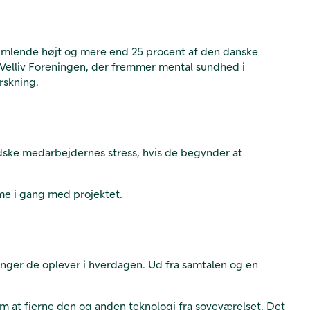
 svimlende højt og mere end 25 procent af den danske
 Velliv Foreningen, der fremmer mental sundhed i
orskning.
ndske medarbejdernes stress, hvis de begynder at
mme i gang med projektet.
ringer de oplever i hverdagen. Ud fra samtalen og en
 at fjerne den og anden teknologi fra soveværelset. Det