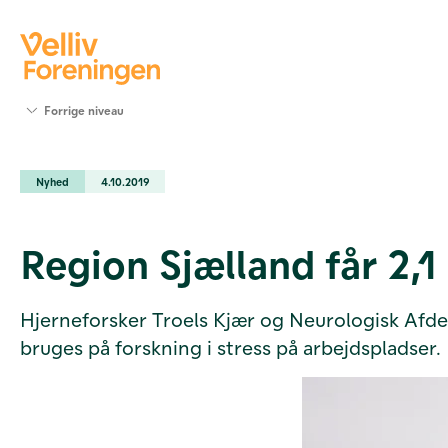
Søg
Forrige niveau
støtte
Projekter
Nyhed
4.10.2019
Værktøjer
og viden
Om Velliv
Region Sjælland får 2,1
Foreningen
Kontakt
os
Hjerneforsker Troels Kjær og Neurologisk Afdeli
bruges på forskning i stress på arbejdspladser.