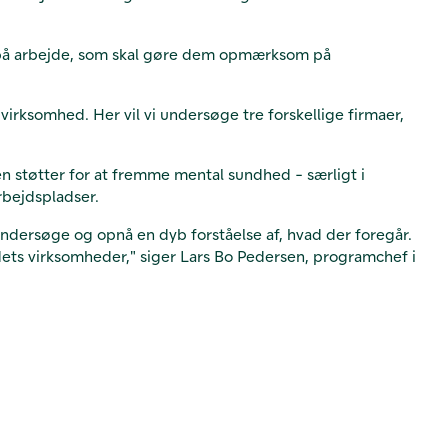
 er på arbejde, som skal gøre dem opmærksom på
irksomhed. Her vil vi undersøge tre forskellige firmaer,
gen støtter for at fremme mental sundhed - særligt i
rbejdspladser.
undersøge og opnå en dyb forståelse af, hvad der foregår.
ndets virksomheder," siger Lars Bo Pedersen, programchef i