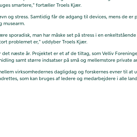
uges smartere," fortæller Troels Kjær.
, søvn og stress. Samtidig får de adgang til devices, mens de
og musearm.
re sporadisk, man har måske set på stress i en enkeltstående v
ort problemet er," uddyber Troels Kjær.
 det næste år. Projektet er et af de tiltag, som Velliv Forenin
rmidling samt større indsatser på små og mellemstore private a
 mellem virksomhedernes dagligdag og forskernes evner til at 
 indrettes, som kan bruges af ledere og medarbejdere i alle la