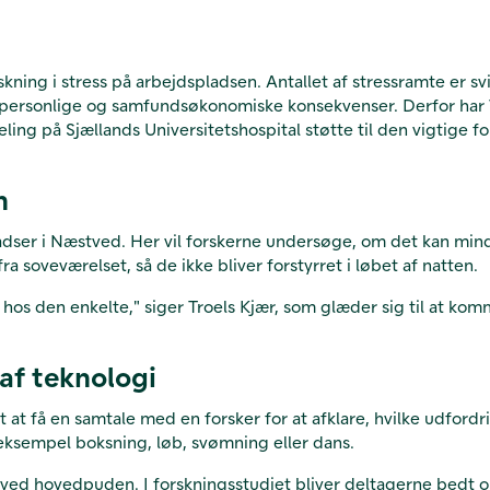
rskning i stress på arbejdspladsen. Antallet af stressramte er
ore personlige og samfundsøkonomiske konsekvenser. Derfor har
eling på Sjællands Universitetshospital støtte til den vigtige f
n
ladser i Næstved. Her vil forskerne undersøge, om det kan mi
a soveværelset, så de ikke bliver forstyrret i løbet af natten.
hos den enkelte," siger Troels Kjær, som glæder sig til at ko
af teknologi
at få en samtale med en forsker for at afklare, hvilke udford
eksempel boksning, løb, svømning eller dans.
d hovedpuden. I forskningsstudiet bliver deltagerne bedt om