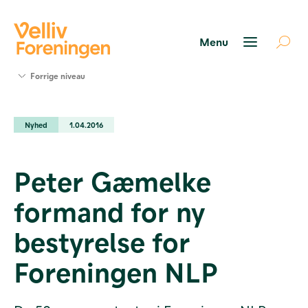
Søg
Forrige niveau
støtte
Projekter
Nyhed
1.04.2016
Værktøjer
og viden
Om Velliv
Peter Gæmelke
Foreningen
Kontakt
formand for ny
os
bestyrelse for
Foreningen NLP