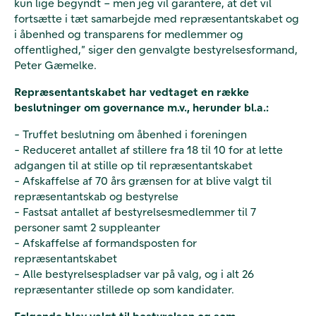
kun lige begyndt – men jeg vil garantere, at det vil
fortsætte i tæt samarbejde med repræsentantskabet og
i åbenhed og transparens for medlemmer og
offentlighed,” siger den genvalgte bestyrelsesformand,
Peter Gæmelke.
Repræsentantskabet har vedtaget en række
beslutninger om governance m.v., herunder bl.a.:
- Truffet beslutning om åbenhed i foreningen
- Reduceret antallet af stillere fra 18 til 10 for at lette
adgangen til at stille op til repræsentantskabet
- Afskaffelse af 70 års grænsen for at blive valgt til
repræsentantskab og bestyrelse
- Fastsat antallet af bestyrelsesmedlemmer til 7
personer samt 2 suppleanter
- Afskaffelse af formandsposten for
repræsentantskabet
- Alle bestyrelsespladser var på valg, og i alt 26
repræsentanter stillede op som kandidater.
Følgende blev valgt til bestyrelsen og som