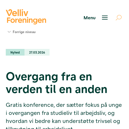
Søg
Forrige niveau
støtte
Projekter
Nyhed
27.03.2026
Værktøjer
og viden
Om Velliv
Overgang fra en
Foreningen
Kontakt
verden til en anden
os
Gratis konference, der sætter fokus på unge
i overgangen fra studieliv til arbejdsliv, og
hvordan vi bedre kan understøtte trivsel og
tilknytning til arbejdslivet.