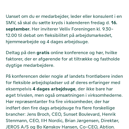
Uanset om du er medarbejder, leder eller konsulent i en
SMV, så skal du sætte kryds i kalenderen fredag d.
16.
september.
Her inviterer Velliv Foreningen kl. 9.30-
12.00 til debat om fleksibilitet på arbejdsmarkedet,
hjemmearbejde og 4 dages arbejdsuge.
Deltag på den
gratis
online konference og hør, hvilke
faktorer, der er afgørende for at tiltrække og fastholde
dygtige medarbejdere.
På konferencen deler nogle af landets frontløbere inden
for fleksible arbejdspladser ud af deres erfaringer med
eksempelvis
4 dages arbejdsuge
, der ikke bare har
øget trivslen, men også omsætningen i virksomhederne.
Hør repræsentanter fra fire virksomheder, der har
indført den fire dags arbejdsuge fra flere forskellige
brancher:
Jens Broch, CEO, Sunset Boulevard, Henrik
Stenmann, CEO, IIH Nordic, Brian Jørgensen, Direktør,
JEROS A/S og Bo Kønskov Hansen, Co-CEO, Abtion.