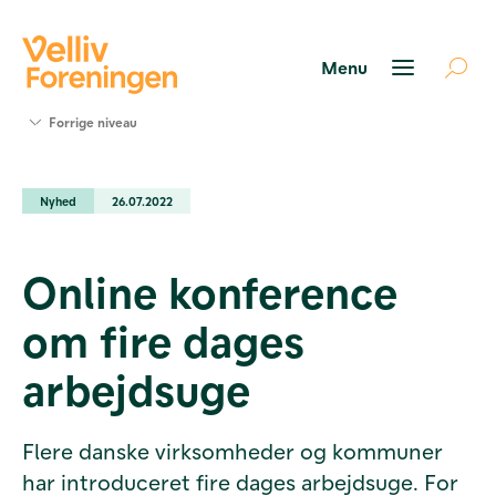
Søg
Forrige niveau
støtte
Projekter
Nyhed
26.07.2022
Værktøjer
og viden
Om Velliv
Online konference
Foreningen
Kontakt
om fire dages
os
arbejdsuge
Flere danske virksomheder og kommuner
har introduceret fire dages arbejdsuge. For