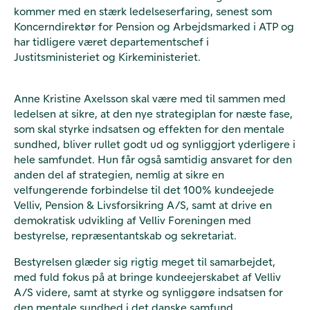
kommer med en stærk ledelseserfaring, senest som
Koncerndirektør for Pension og Arbejdsmarked i ATP og
har tidligere været departementschef i
Justitsministeriet og Kirkeministeriet.
Anne Kristine Axelsson skal være med til sammen med
ledelsen at sikre, at den nye strategiplan for næste fase,
som skal styrke indsatsen og effekten for den mentale
sundhed, bliver rullet godt ud og synliggjort yderligere i
hele samfundet. Hun får også samtidig ansvaret for den
anden del af strategien, nemlig at sikre en
velfungerende forbindelse til det 100% kundeejede
Velliv, Pension & Livsforsikring A/S, samt at drive en
demokratisk udvikling af Velliv Foreningen med
bestyrelse, repræsentantskab og sekretariat.
Bestyrelsen glæder sig rigtig meget til samarbejdet,
med fuld fokus på at bringe kundeejerskabet af Velliv
A/S videre, samt at styrke og synliggøre indsatsen for
den mentale sundhed i det danske samfund.