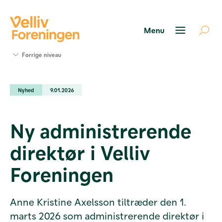
Søg
Forrige niveau
støtte
Projekter
Nyhed
9.01.2026
Værktøjer
og viden
Om Velliv
Ny administrerende
Foreningen
Kontakt
direktør i Velliv
os
Foreningen
Anne Kristine Axelsson tiltræder den 1.
marts 2026 som administrerende direktør i