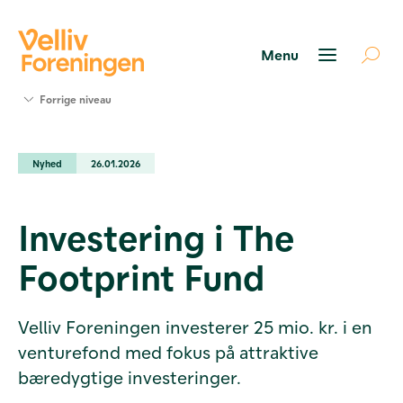
Søg
Forrige niveau
støtte
Projekter
Nyhed
26.01.2026
Værktøjer
og viden
Om Velliv
Investering i The
Foreningen
Kontakt
Footprint Fund
os
Velliv Foreningen investerer 25 mio. kr. i en
venturefond med fokus på attraktive
bæredygtige investeringer.