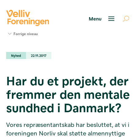
Søg
Forrige niveau
støtte
Projekter
Nyhed
22.11.2017
Værktøjer
og viden
Om Velliv
Har du et projekt, der
Foreningen
Kontakt
fremmer den mentale
os
sundhed i Danmark?
Vores repræsentantskab har besluttet, at vi i
foreningen Norliv skal støtte almennyttige