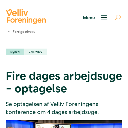
Søg
Forrige niveau
støtte
Projekter
Nyhed
7.10.2022
Værktøjer
og viden
Om Velliv
Fire dages arbejdsuge
Foreningen
Kontakt
- optagelse
os
Se optagelsen af Velliv Foreningens
konference om 4 dages arbejdsuge.