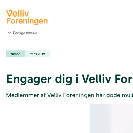
Søg
Forrige niveau
støtte
Projekter
Nyhed
21.11.2019
Værktøjer
og viden
Om Velliv
Engager dig i Velliv Fo
Foreningen
Kontakt
os
Medlemmer af Velliv Foreningen har gode muli