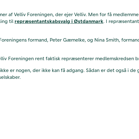
r af Velliv Foreningen, der ejer Velliv. Men for få medlemmer
ing til
repræsentantskabsvalg i Østdanmark
. I repræsentan
 Foreningens formand, Peter Gæmelke, og Nina Smith, formand 
elliv Foreningen rent faktisk repræsenterer medlemskredsen b
r ikke er nogen, der ikke kan få adgang. Sådan er det også i d
selskaber.