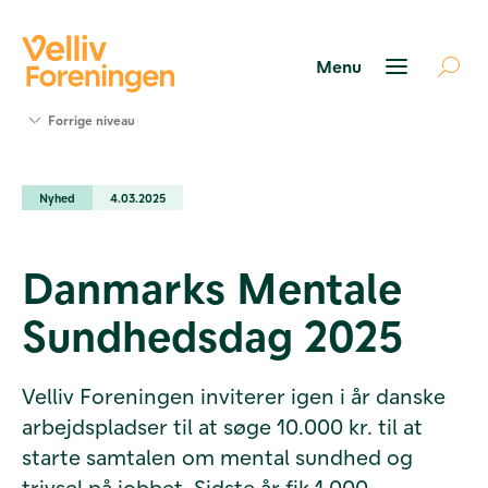
Søg
Forrige niveau
støtte
Projekter
Nyhed
4.03.2025
Værktøjer
og viden
Om Velliv
Danmarks Mentale
Foreningen
Kontakt
Sundhedsdag 2025
os
Velliv Foreningen inviterer igen i år danske
arbejdspladser til at søge 10.000 kr. til at
starte samtalen om mental sundhed og
trivsel på jobbet. Sidste år fik 1.000