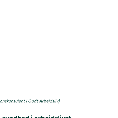
ionskonsulent i Godt Arbejdsliv)
 sundhed i arbejdslivet