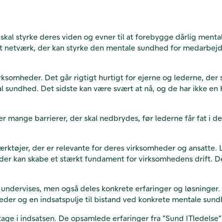
kal styrke deres viden og evner til at forebygge dårlig menta
e et netværk, der kan styrke den mentale sundhed for medarbej
T-virksomheder. Det går rigtigt hurtigt for ejerne og lederne, d
 sundhed. Det sidste kan være svært at nå, og de har ikke en H
 mange barrierer, der skal nedbrydes, før lederne får fat i de r
 værktøjer, der er relevante for deres virksomheder og ansatte
der kan skabe et stærkt fundament for virksomhedens drift. Det
 undervises, men også deles konkrete erfaringer og løsninger. 
der og en indsatspulje til bistand ved konkrete mentale sun
tage i indsatsen. De opsamlede erfaringer fra ”Sund ITledelse” 