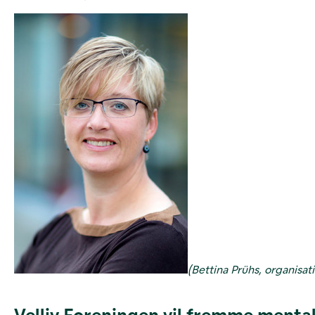
(Bettina Prühs, organisat
Velliv Foreningen vil fremme mental