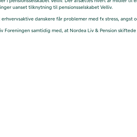
 i pensionsselskabet Velliv. Der afsættes hvert år midler til
nger uanset tilknytning til pensionsselskabet Velliv.
 erhvervsaktive danskere får problemer med fx stress, angst o
iv Foreningen samtidig med, at Nordea Liv & Pension skiftede na