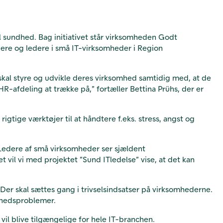
l sundhed. Bag initiativet står virksomheden Godt
dere og ledere i små IT-virksomheder i Region
er skal styre og udvikle deres virksomhed samtidig med, at de
R-afdeling at trække på,” fortæller Bettina Prühs, der er
igtige værktøjer til at håndtere f.eks. stress, angst og
. Ledere af små virksomheder ser sjældent
 vil vi med projektet ”Sund ITledelse” vise, at det kan
Der skal sættes gang i trivselsindsatser på virksomhederne.
dhedsproblemer.
vil blive tilgængelige for hele IT-branchen.