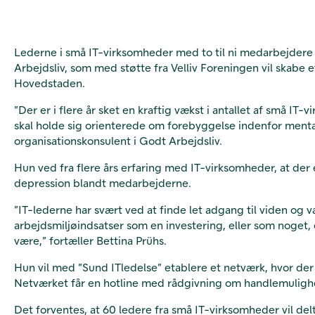
Lederne i små IT-virksomheder med to til ni medarbejdere s
Arbejdsliv, som med støtte fra Velliv Foreningen vil skab
Hovedstaden.
”Der er i flere år sket en kraftig vækst i antallet af små I
skal holde sig orienterede om forebyggelse indenfor mental
organisationskonsulent i Godt Arbejdsliv.
Hun ved fra flere års erfaring med IT-virksomheder, at der er
depression blandt medarbejderne.
”IT-lederne har svært ved at finde let adgang til viden og
arbejdsmiljøindsatser som en investering, eller som noget, 
være,” fortæller Bettina Prühs.
Hun vil med ”Sund ITledelse” etablere et netværk, hvor der
Netværket får en hotline med rådgivning om handlemulighe
Det forventes, at 60 ledere fra små IT-virksomheder vil del