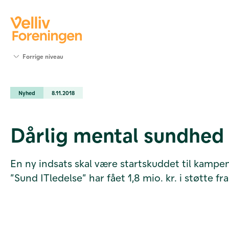
Søg
Forrige niveau
støtte
Projekter
Nyhed
8.11.2018
Værktøjer
og viden
Om Velliv
Dårlig mental sundhed 
Foreningen
Kontakt
os
En ny indsats skal være startskuddet til kamp
”Sund ITledelse” har fået 1,8 mio. kr. i støtte fr