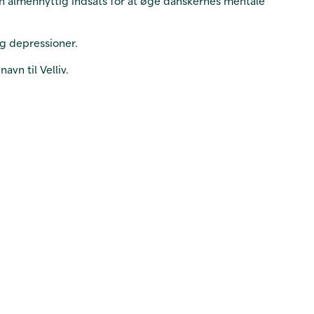
 en almennyttig indsats for at øge danskernes mentale
g depressioner.
vn til Velliv.