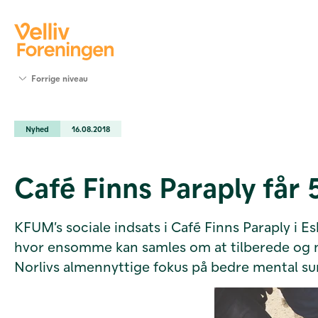
Søg
Forrige niveau
støtte
Projekter
Nyhed
16.08.2018
Værktøjer
og viden
Om Velliv
Café Finns Paraply får
Foreningen
Kontakt
os
KFUM’s sociale indsats i Café Finns Paraply i Es
hvor ensomme kan samles om at tilberede og ny
Norlivs almennyttige fokus på bedre mental s