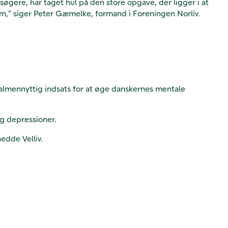
øgere, har taget hul på den store opgave, der ligger i at
m,” siger Peter Gæmelke, formand i Foreningen Norliv.
 almennyttig indsats for at øge danskernes mentale
g depressioner.
edde Velliv.