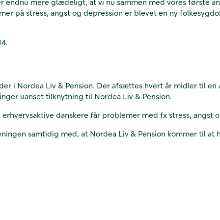
 er endnu mere glædeligt, at vi nu sammen med vores første ans
er på stress, angst og depression er blevet en ny folkesygdo
14.
r i Nordea Liv & Pension. Der afsættes hvert år midler til en
inger uanset tilknytning til Nordea Liv & Pension.
 erhvervsaktive danskere får problemer med fx stress, angst o
oreningen samtidig med, at Nordea Liv & Pension kommer til at h