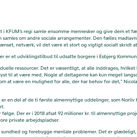
ojekt i KFUM’s regi samle ensomme mennesker og give dem et fæ
amles om andre sociale arrangementer. Den fælles madlavning
nset, netværk, vil det være et stort og vigtigt socialt skrid
er er et udviklingstilbud til udsatte borgere i Esbjerg Kommun
uelle ressourcer. Det er væsentligt, at alle inddrages, hvilke
st til at være med. Nogle af deltagerne kan kun meget langsomt
 at være en mulighed for alle, der har behov for det,” Nicolai
 en del af de ti første almennyttige uddelinger, som Norliv har 
et.
r følge. Der er i 2018 afsat 92 millioner kr. til almennyttige p
ore private arbejdspladser.
l sundhed og forebygge mentale problemer. Det er glædeligt, 