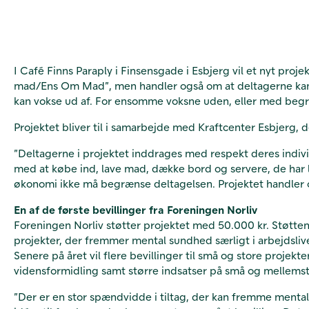
I Café Finns Paraply i Finsensgade i Esbjerg vil et nyt pr
mad/Ens Om Mad”, men handler også om at deltagerne kan s
kan vokse ud af. For ensomme voksne uden, eller med begræ
Projektet bliver til i samarbejde med Kraftcenter Esbjerg, d
”Deltagerne i projektet inddrages med respekt deres individ
med at købe ind, lave mad, dække bord og servere, de har ly
økonomi ikke må begrænse deltagelsen. Projektet handler om
En af de første bevillinger fra Foreningen Norliv
Foreningen Norliv støtter projektet med 50.000 kr. Støtten er
projekter, der fremmer mental sundhed særligt i arbejdsliv
Senere på året vil flere bevillinger til små og store projekte
vidensformidling samt større indsatser på små og mellemst
”Der er en stor spændvidde i tiltag, der kan fremme menta