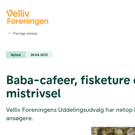
Søg
Forrige niveau
støtte
Projekter
Nyhed
28.04.2023
Værktøjer
og viden
Om Velliv
Baba-cafeer, fisketure 
Foreningen
Kontakt
mistrivsel
os
Velliv Foreningens Uddelingsudvalg har netop be
ansøgere.