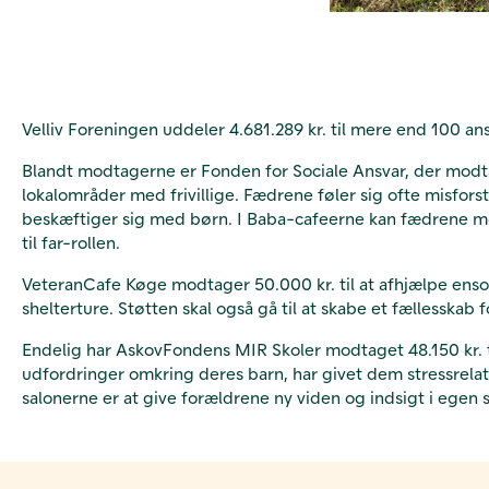
Velliv Foreningen uddeler 4.681.289 kr. til mere end 100 an
Blandt modtagerne er Fonden for Sociale Ansvar, der modtage
lokalområder med frivillige. Fædrene føler sig ofte misfors
beskæftiger sig med børn. I Baba-cafeerne kan fædrene mød
til far-rollen.
VeteranCafe Køge modtager 50.000 kr. til at afhjælpe enso
shelterture. Støtten skal også gå til at skabe et fællessk
Endelig har AskovFondens MIR Skoler modtaget 48.150 kr. til
udfordringer omkring deres barn, har givet dem stressre
salonerne er at give forældrene ny viden og indsigt i egen 