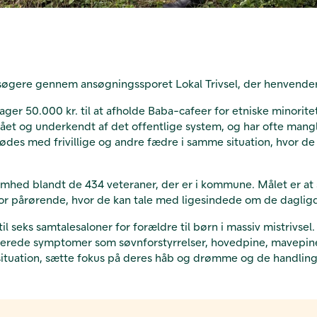
søgere gennem ansøgningssporet Lokal Trivsel, der henvender si
r 50.000 kr. til at afholde Baba-cafeer for etniske minoritet
tået og underkendt af det offentlige system, og har ofte mangl
es med frivillige og andre fædre i samme situation, hvor de i
mhed blandt de 434 veteraner, der er i kommune. Målet er at
ab for pårørende, hvor de kan tale med ligesindede om de dagli
 seks samtalesaloner for forældre til børn i massiv mistrivsel.
laterede symptomer som søvnforstyrrelser, hovedpine, mavep
situation, sætte fokus på deres håb og drømme og de handlinge