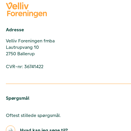
Adresse
Velliv Foreningen fmba
Lautrupvang 10
2750 Ballerup
CVR-nr: 36741422
Spørgsmål
Oftest stillede spørgsmål.
Hvad kan jeg søge til?