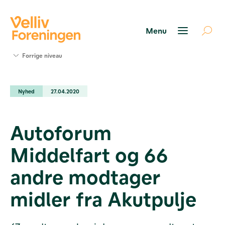
Søg
Forrige niveau
støtte
Projekter
Nyhed
27.04.2020
Værktøjer
og viden
Om Velliv
Autoforum
Foreningen
Kontakt
Middelfart og 66
os
andre modtager
midler fra Akutpulje