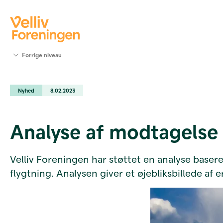
Søg
Forrige niveau
støtte
Projekter
Nyhed
8.02.2023
Værktøjer
og viden
Om Velliv
Analyse af modtagelse 
Foreningen
Kontakt
os
Velliv Foreningen har støttet en analyse basere
flygtning. Analysen giver et øjebliksbillede af e