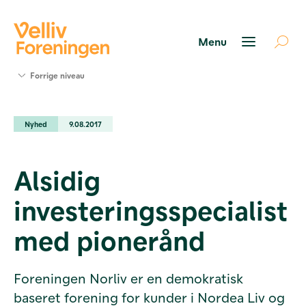
Søg
Forrige niveau
støtte
Projekter
Nyhed
9.08.2017
Værktøjer
og viden
Om Velliv
Alsidig
Foreningen
Kontakt
investeringsspecialist
os
med pionerånd
Foreningen Norliv er en demokratisk
baseret forening for kunder i Nordea Liv og