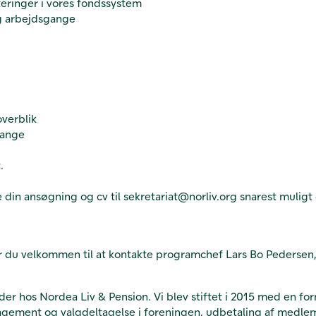
ringer i vores fondssystem
og arbejdsgange
verblik
sgange
.
e din ansøgning og cv til sekretariat@norliv.org snarest mulig
er du velkommen til at kontakte programchef Lars Bo Pedersen, 
r hos Nordea Liv & Pension. Vi blev stiftet i 2015 med en fo
gement og valgdeltagelse i foreningen, udbetaling af medlem