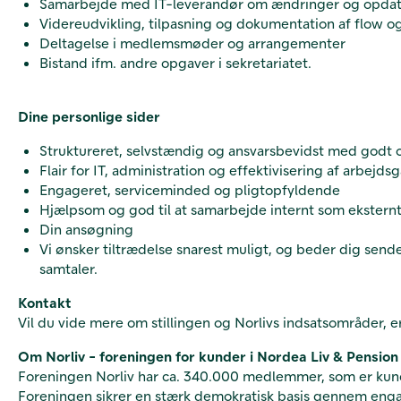
Samarbejde med IT-leverandør om ændringer og opdate
Videreudvikling, tilpasning og dokumentation af flow 
Deltagelse i medlemsmøder og arrangementer
Bistand ifm. andre opgaver i sekretariatet.
Dine personlige sider
Struktureret, selvstændig og ansvarsbevidst med godt o
Flair for IT, administration og effektivisering af arbejd
Engageret, serviceminded og pligtopfyldende
Hjælpsom og god til at samarbejde internt som eksternt
Din ansøgning
Vi ønsker tiltrædelse snarest muligt, og beder dig send
samtaler.
Kontakt
Vil du vide mere om stillingen og Norlivs indsatsområder, 
Om Norliv - foreningen for kunder i Nordea Liv & Pension
Foreningen Norliv har ca. 340.000 medlemmer, som er kunde
Foreningen sikrer en stærk demokratisk basis gennem enga