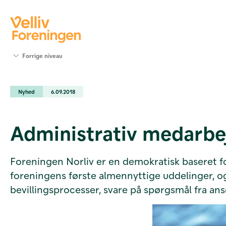
Søg
Forrige niveau
støtte
Projekter
Nyhed
6.09.2018
Værktøjer
og viden
Om Velliv
Administrativ medarbej
Foreningen
Kontakt
os
Foreningen Norliv er en demokratisk baseret f
foreningens første almennyttige uddelinger, o
bevillingsprocesser, svare på spørgsmål fra an