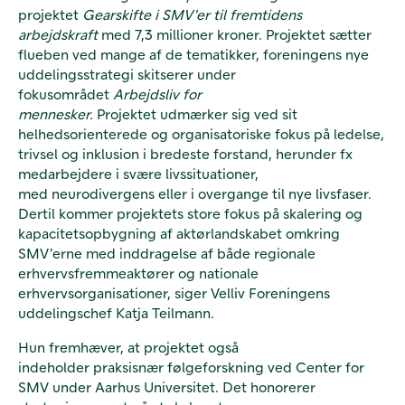
projektet
Gearskifte i SMV'er til fremtidens
arbejdskraft
med 7,3 millioner kroner. Projektet sætter
flueben ved mange af de tematikker, foreningens nye
uddelingsstrategi skitserer under
fokusområdet
Arbejdsliv for
mennesker.
Projektet udmærker sig
ved sit
helhedsorienterede og organisatoriske fokus på ledelse,
trivsel og inklusion i bredeste forstand, herunder fx
medarbejdere i svære livssituationer,
med neurodivergens eller i overgange til nye livsfaser.
Dertil kommer projektets store fokus på skalering og
kapacitetsopbygning af aktørlandskabet omkring
SMV'erne med inddragelse af både regionale
erhvervsfremmeaktører og nationale
erhvervsorganisationer, siger Velliv Foreningens
uddelingschef Katja Teilmann.
Hun fremhæver, at projektet også
indeholder praksisnær følgeforskning ved Center for
SMV under Aarhus Universitet. Det honorerer