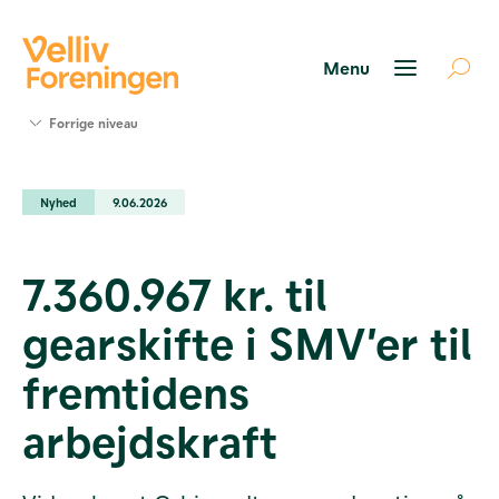
Søg
Forrige niveau
støtte
Projekter
Nyhed
9.06.2026
Værktøjer
og viden
Om Velliv
7.360.967 kr. til
Foreningen
Kontakt
gearskifte i SMV’er til
os
fremtidens
arbejdskraft