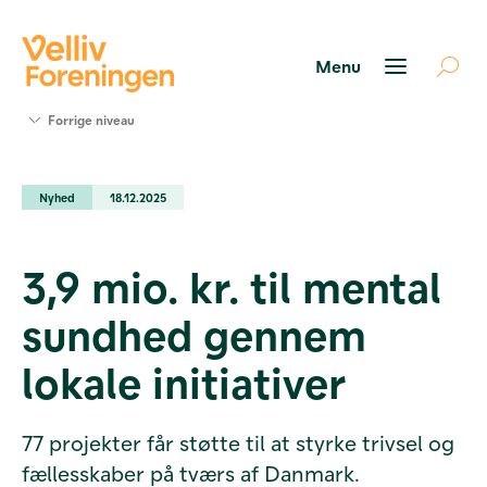
Søg
Forrige niveau
støtte
Projekter
Nyhed
18.12.2025
Værktøjer
og viden
Om Velliv
3,9 mio. kr. til mental
Foreningen
Kontakt
sundhed gennem
os
lokale initiativer
77 projekter får støtte til at styrke trivsel og
fællesskaber på tværs af Danmark.