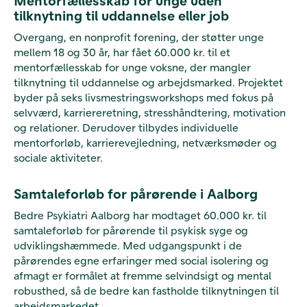
tilknytning til uddannelse eller job
Overgang, en nonprofit forening, der støtter unge
mellem 18 og 30 år, har fået 60.000 kr. til et
mentorfællesskab for unge voksne, der mangler
tilknytning til uddannelse og arbejdsmarked. Projektet
byder på seks livsmestringsworkshops med fokus på
selvværd, karriereretning, stresshåndtering, motivation
og relationer. Derudover tilbydes individuelle
mentorforløb, karrierevejledning, netværksmøder og
sociale aktiviteter.
Samtaleforløb for pårørende i Aalborg
Bedre Psykiatri Aalborg har modtaget 60.000 kr. til
samtaleforløb for pårørende til psykisk syge og
udviklingshæmmede. Med udgangspunkt i de
pårørendes egne erfaringer med social isolering og
afmagt er formålet at fremme selvindsigt og mental
robusthed, så de bedre kan fastholde tilknytningen til
arbejdsmarkedet.