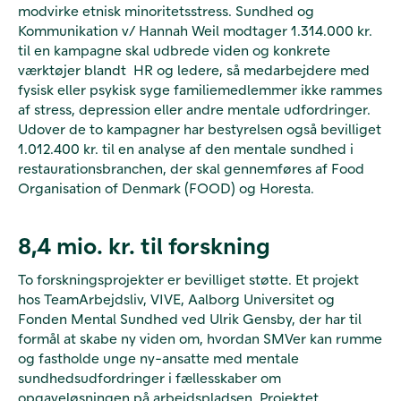
modvirke etnisk minoritetsstress. Sundhed og
Kommunikation v/ Hannah Weil modtager 1.314.000 kr.
til en kampagne skal udbrede viden og konkrete
værktøjer blandt HR og ledere, så medarbejdere med
fysisk eller psykisk syge familiemedlemmer ikke rammes
af stress, depression eller andre mentale udfordringer.
Udover de to kampagner har bestyrelsen også bevilliget
1.012.400 kr. til en analyse af den mentale sundhed i
restaurationsbranchen, der skal gennemføres af Food
Organisation of Denmark (FOOD) og Horesta.
8,4 mio. kr. til forskning
To forskningsprojekter er bevilliget støtte. Et projekt
hos TeamArbejdsliv, VIVE, Aalborg Universitet og
Fonden Mental Sundhed ved Ulrik Gensby, der har til
formål at skabe ny viden om, hvordan SMVer kan rumme
og fastholde unge ny-ansatte med mentale
sundhedsudfordringer i fællesskaber om
opgaveløsningen på arbejdspladsen. Projektet