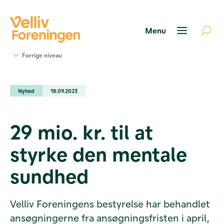
Søg
Forrige niveau
støtte
Projekter
Nyhed
18.09.2023
Værktøjer
og viden
Om Velliv
29 mio. kr. til at
Foreningen
Kontakt
styrke den mentale
os
sundhed
Velliv Foreningens bestyrelse har behandlet
ansøgningerne fra ansøgningsfristen i april,