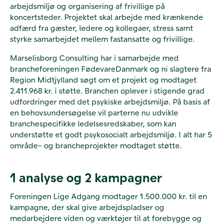
arbejdsmiljø og organisering af frivillige på
koncertsteder. Projektet skal arbejde med krænkende
adfærd fra gæster, ledere og kollegaer, stress samt
styrke samarbejdet mellem fastansatte og frivillige.
Marselisborg Consulting har i samarbejde med
brancheforeningen FødevareDanmark og ni slagtere fra
Region Midtjylland søgt om et projekt og modtaget
2.411.968 kr. i støtte. Branchen oplever i stigende grad
udfordringer med det psykiske arbejdsmiljø. På basis af
en behovsundersøgelse vil parterne nu udvikle
branchespecifikke ledelsesredskaber, som kan
understøtte et godt psykosocialt arbejdsmiljø. I alt har 5
område- og brancheprojekter modtaget støtte.
1 analyse og 2 kampagner
Foreningen Lige Adgang modtager 1.500.000 kr. til en
kampagne, der skal give arbejdspladser og
medarbejdere viden og værktøjer til at forebygge og