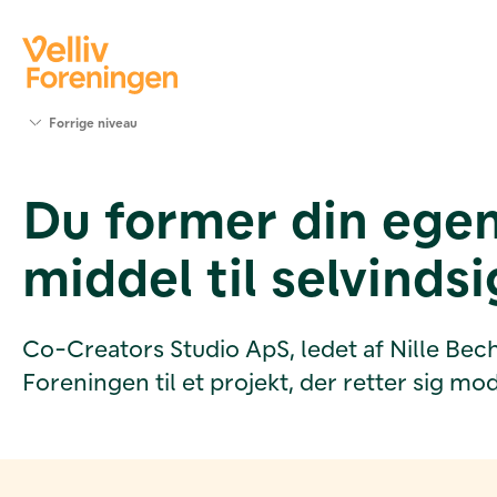
Søg
Forrige niveau
støtte
Projekter
Du former din egen
Værktøjer
og viden
middel til selvinds
Om Velliv
Foreningen
Kontakt
os
Co-Creators Studio ApS, ledet af Nille Bec
Foreningen til et projekt, der retter sig 