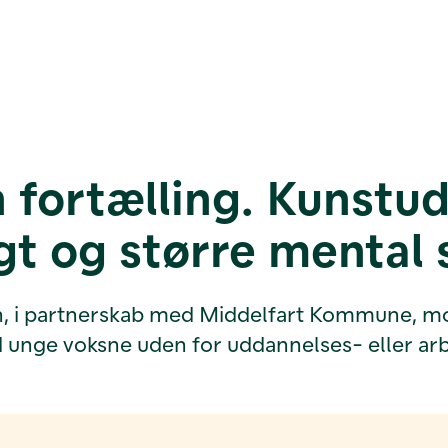
 fortælling. Kunstu
igt og større mental
h, i partnerskab med Middelfart Kommune, modt
mod unge voksne uden for uddannelses- eller a