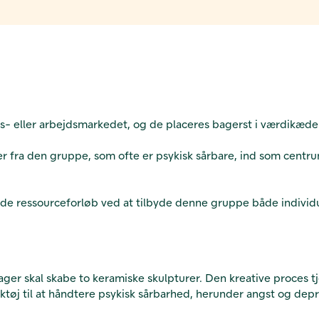
es- eller arbejdsmarkedet, og de placeres bagerst i værdikæd
fra den gruppe, som ofte er psykisk sårbare, ind som centrum 
rede ressourceforløb ved at tilbyde denne gruppe både individ
tager skal skabe to keramiske skulpturer. Den kreative proces t
rktøj til at håndtere psykisk sårbarhed, herunder angst og depr